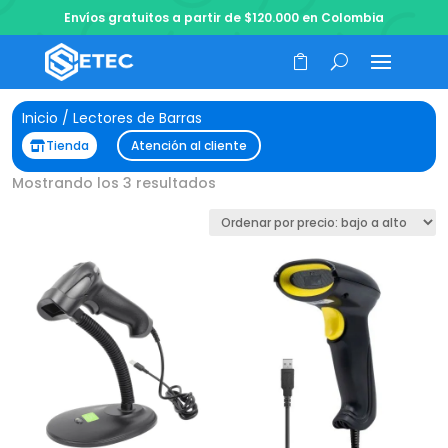
Envíos gratuitos a partir de $120.000 en Colombia
Inicio
/ Lectores de Barras
Tienda
Atención al cliente
Ordenado
Mostrando los 3 resultados
por
precio:
bajo
a
alto