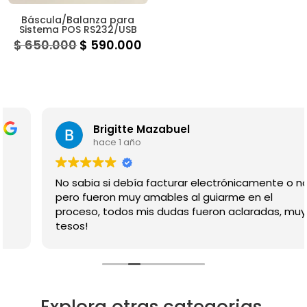
Báscula/Balanza para
Sistema POS RS232/USB
El
El
$
650.000
$
590.000
precio
precio
original
actual
era:
es:
$ 650.000.
$ 590.000.
Brigitte Mazabuel
hace 1 año
No sabia si debía facturar electrónicamente o no,
pero fueron muy amables al guiarme en el
proceso, todos mis dudas fueron aclaradas, muy
tesos!