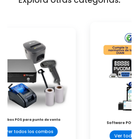
Explora otras categorias.
ta
Software POS para punto de venta
Ver todos los software